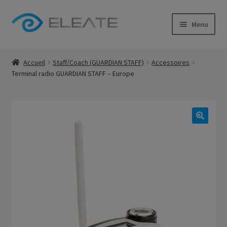
Aller
Aller
Menu
à
au
la
contenu
Boutique Eleate
navigation
Accueil
Staff/Coach (GUARDIAN STAFF)
Accessoires
Terminal radio GUARDIAN STAFF – Europe
Déstokage
Nos réalisations
Ouvrir
Compte
le
menu
enfant