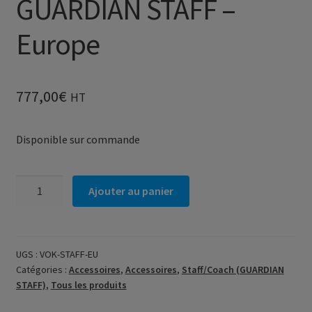
GUARDIAN STAFF –
Europe
777,00
€
HT
Disponible sur commande
quantité
Ajouter au panier
de
Terminal
radio
GUARDIAN
UGS :
VOK-STAFF-EU
Catégories :
Accessoires
,
Accessoires
,
Staff/Coach (GUARDIAN
STAFF
STAFF)
,
Tous les produits
-
Europe