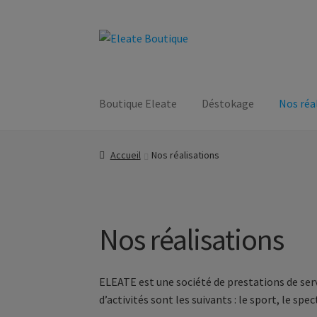
Aller
Aller
à
au
la
contenu
navigation
Boutique Eleate
Déstokage
Nos réa
Accueil
Nos réalisations
Nos réalisations
ELEATE est une société de prestations de ser
d’activités sont les suivants : le sport, le s