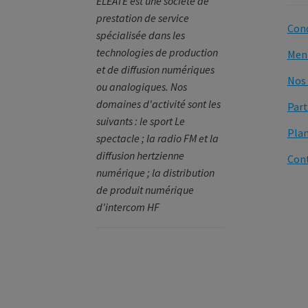
ELEATE est une société de
prestation de service
Cond
spécialisée dans les
technologies de production
Ment
et de diffusion numériques
Nos 
ou analogiques. Nos
domaines d'activité sont les
Part
suivants : le sport Le
Plan
spectacle ; la radio FM et la
diffusion hertzienne
Con
numérique ; la distribution
de produit numérique
d'intercom HF