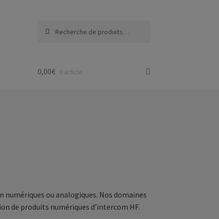
Recherche
Recherche
pour :
0,00
€
0 article
sion numériques ou analogiques. Nos domaines
bution de produits numériques d’intercom HF.