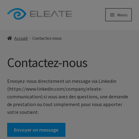
Aller
Aller
Menu
à
au
la
contenu
Boutique Eleate
navigation
Accueil
Contactez-nous
Déstokage
Contactez-nous
Nos réalisations
Ouvrir
Compte
Envoyez-nous directement un message via Linkedin
le
(https://www.linkedin.com/company/eleate-
menu
communication) si vous avez des questions, une demande
enfant
de prestation ou tout simplement pour nous apporter
votre soutient.
Envoyer un message